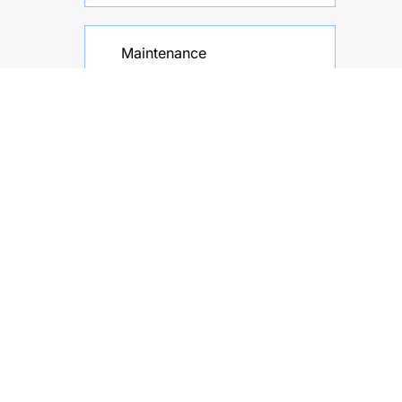
Maintenance
Désembouage, ramonage et
06
contrôles réguliers pour
prolonger la durée de vie de
votre chauffage.
SARL BRIZARD CHRISTOPHE
Nos réalisations plomberie
chauffagiste