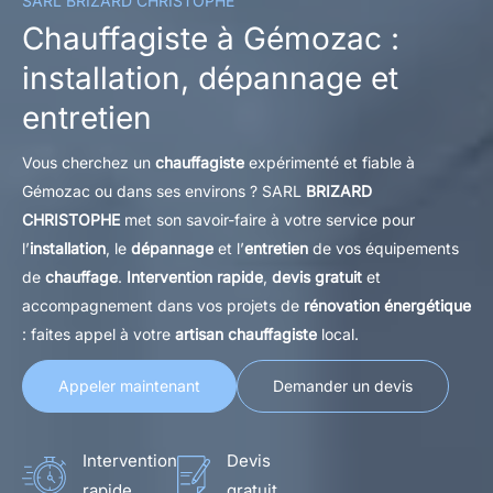
SARL BRIZARD CHRISTOPHE
Chauffagiste à Gémozac :
installation, dépannage et
entretien
Vous cherchez un
chauffagiste
expérimenté et fiable à
Gémozac ou dans ses environs ? SARL
BRIZARD
CHRISTOPHE
met son savoir-faire à votre service pour
l’
installation
, le
dépannage
et l’
entretien
de vos équipements
de
chauffage
.
Intervention rapide
,
devis gratuit
et
accompagnement dans vos projets de
rénovation énergétique
: faites appel à votre
artisan chauffagiste
local.
Appeler maintenant
Demander un devis
Intervention
Devis
rapide
gratuit