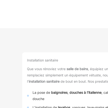
Installation sanitaire
Que vous rénoviez votre
salle de bains
, équipiez u
remplaciez simplement un équipement vétuste, no
l’
installation sanitaire
de bout en bout. Nos prestati
La pose de
baignoires
,
douches à l’italienne
, c
douche
L’installation de
lavabos
, vasques, lave-mains e