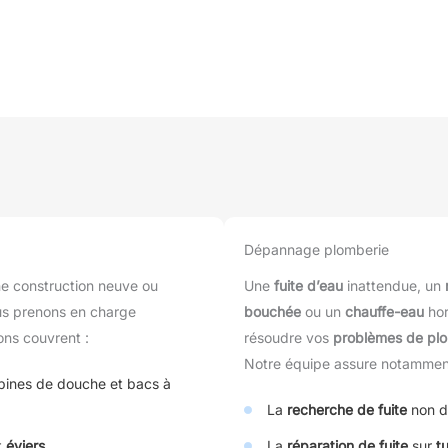
Dépannage plomberie
ne construction neuve ou
Une
fuite d’eau
inattendue, un
us prenons en charge
bouchée
ou un
chauffe-eau
hor
ons couvrent :
résoudre vos
problèmes de pl
Notre équipe assure notammen
abines de douche et bacs à
La
recherche de fuite
non d
t
éviers
La
réparation de fuite
sur
t