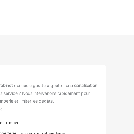
robinet
qui coule goutte à goutte, une
canalisation
s service ? Nous intervenons rapidement pour
omberie
et limiter les dégâts.
t :
estructive
uyauterie
, raccords et robinetterie