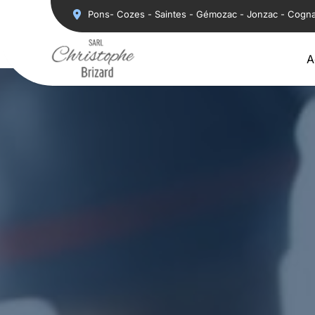
Aller
Pons- Cozes - Saintes - Gémozac - Jonzac - Cogn
au
contenu
A