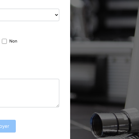
Non
oyer