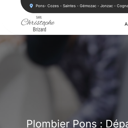
Aller
Pons- Cozes - Saintes - Gémozac - Jonzac - Cogn
au
contenu
A
Plombier Pons : Dép