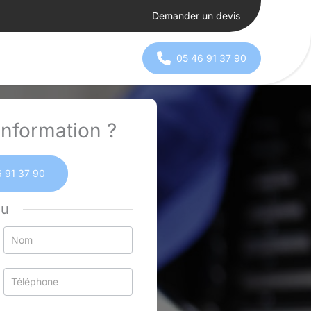
Demander un devis
05 46 91 37 90
nformation ?
 91 37 90
ou