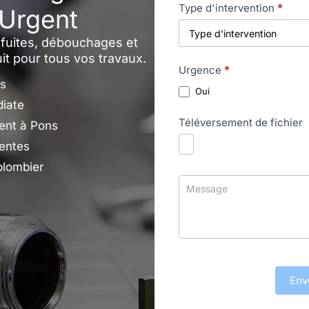
Type d'intervention
*
 Urgent
s fuites, débouchages et
uit pour tous vos travaux.
Urgence
*
ns
Oui
diate
Téléversement de fichier
ent à Pons
gentes
plombier
Env