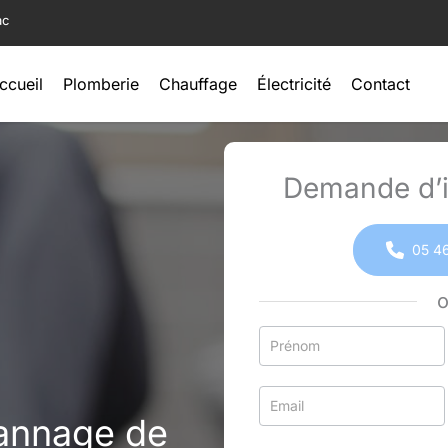
ac
ccueil
Plomberie
Chauffage
Électricité
Contact
Demande d’i
05 46
Formulaire
simple
avec
téléphone
annage de