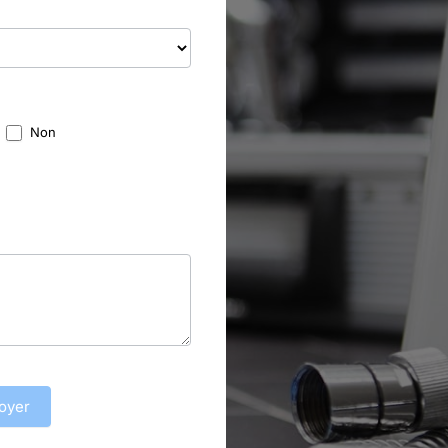
Non
oyer