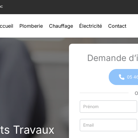
ac
ccueil
Plomberie
Chauffage
Électricité
Contact
Demande d’i
05 46
Formulaire
simple
avec
ts Travaux
téléphone