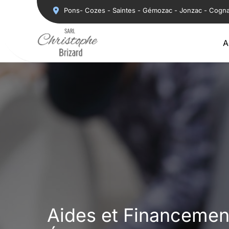
Aller
Pons- Cozes - Saintes - Gémozac - Jonzac - Cogn
au
contenu
A
Aides et Financemen