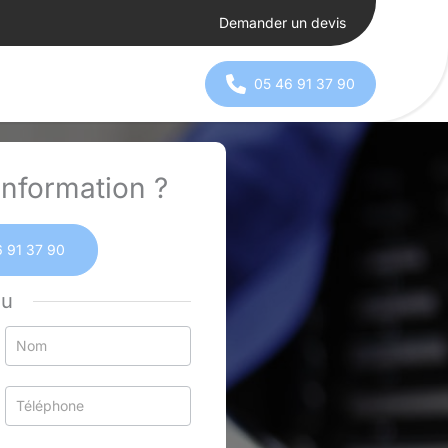
Demander un devis
05 46 91 37 90
nformation ?
 91 37 90
ou