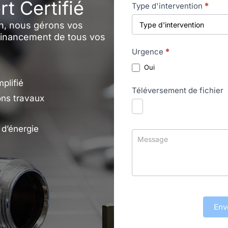
t Certifié
Type d'intervention
*
n, nous gérons vos
 financement de tous vos
Urgence
*
Oui
plifié
Téléversement de fichier
ons travaux
 d’énergie
Env