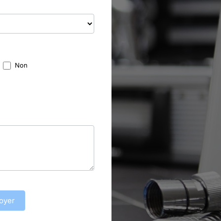
Non
oyer