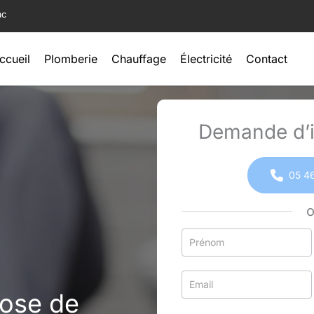
ac
ccueil
Plomberie
Chauffage
Électricité
Contact
Demande d’i
05 46
Formulaire
simple
avec
téléphone
Pose de