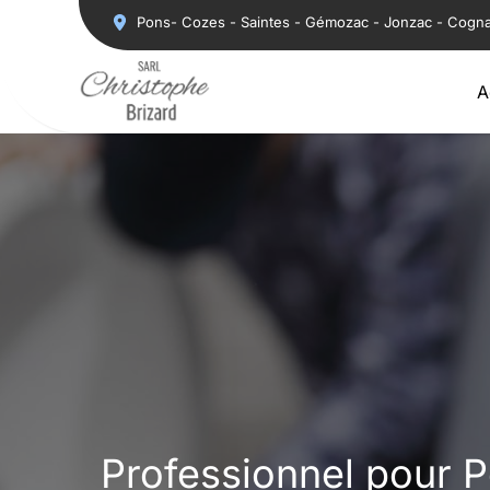
Aller
Pons- Cozes - Saintes - Gémozac - Jonzac - Cogn
au
contenu
A
Professionnel pour 