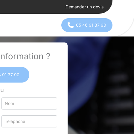
Demander un devis
05 46 91 37 90
nformation ?
 91 37 90
ou