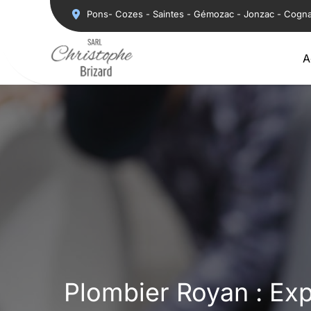
Aller
Pons- Cozes - Saintes - Gémozac - Jonzac - Cogn
au
contenu
A
Plombier Royan : Exp