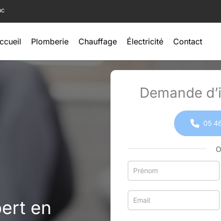
ac
ccueil
Plomberie
Chauffage
Électricité
Contact
Demande d’i
05 46
Formulaire
simple
avec
ert en
téléphone