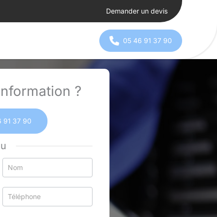
Demander un devis
05 46 91 37 90
nformation ?
 91 37 90
ou