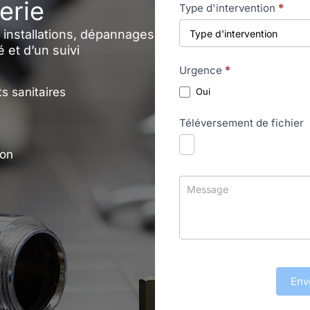
erie
Type d'intervention
*
 installations, dépannages
é et d’un suivi
Urgence
*
s sanitaires
Oui
Téléversement de fichier
e
ion
Env