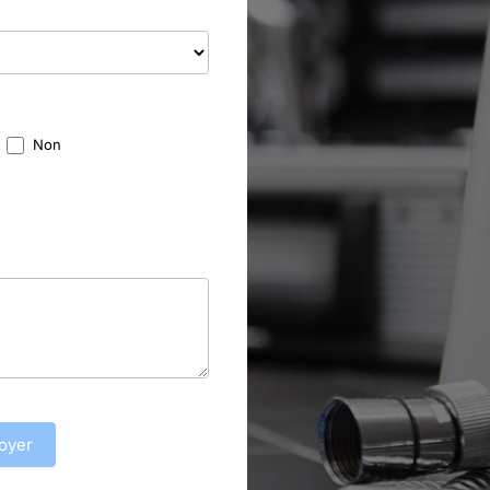
Non
oyer