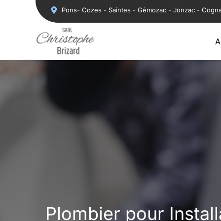
Aller
Pons- Cozes - Saintes - Gémozac - Jonzac - Cogn
au
contenu
A
Plombier pour Install