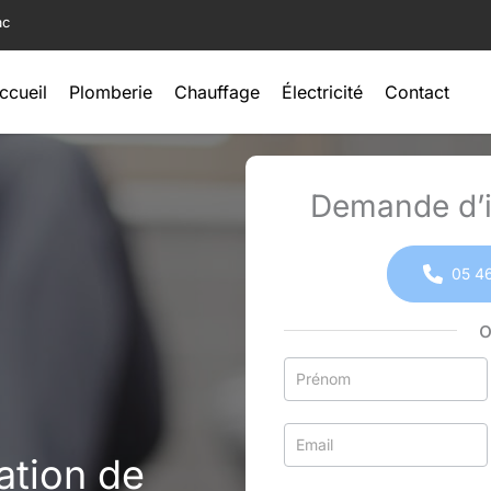
ac
ccueil
Plomberie
Chauffage
Électricité
Contact
Demande d’i
05 46
Formulaire
simple
avec
téléphone
ation de