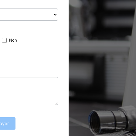
Non
oyer