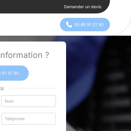
Demander un devis
05 46 91 37 90
nformation ?
 91 37 90
ou