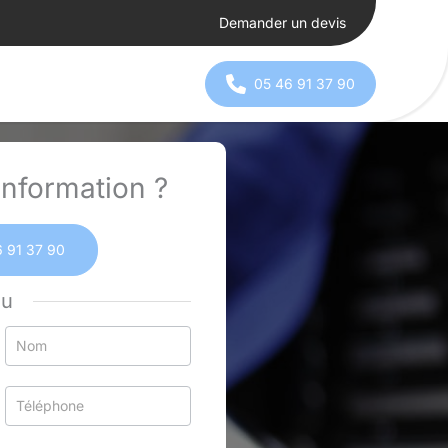
Demander un devis
05 46 91 37 90
nformation ?
 91 37 90
ou