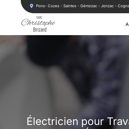
Aller
Pons- Cozes - Saintes - Gémozac - Jonzac - Cogn
au
contenu
A
Électricien pour Tra