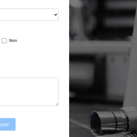
Non
oyer