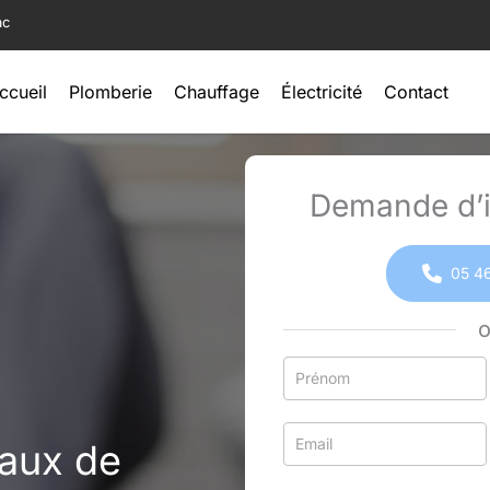
ac
ccueil
Plomberie
Chauffage
Électricité
Contact
Demande d’i
05 46
Formulaire
simple
avec
vaux de
téléphone