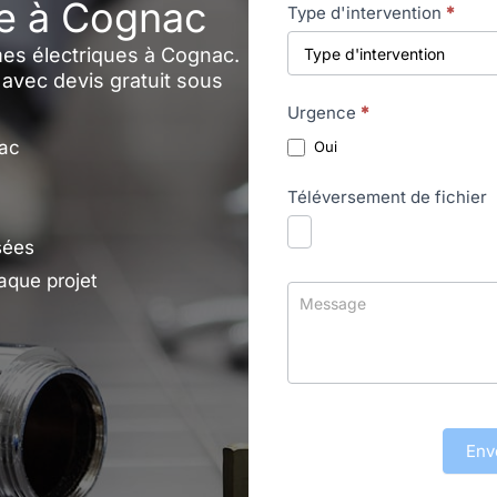
ue à Cognac
Type d'intervention
*
mes électriques à Cognac.
 avec devis gratuit sous
Urgence
*
nac
Oui
Téléversement de fichier
sées
que projet
Env