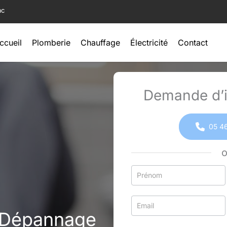
ac
ccueil
Plomberie
Chauffage
Électricité
Contact
Demande d’i
05 46
Formulaire
simple
avec
téléphone
: Dépannage