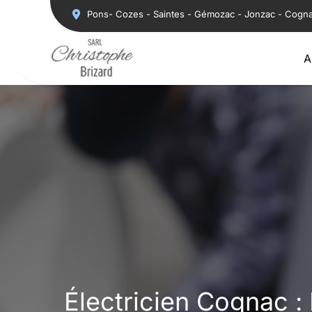
Aller
Pons- Cozes - Saintes - Gémozac - Jonzac - Cogn
au
contenu
A
Électricien Cognac 