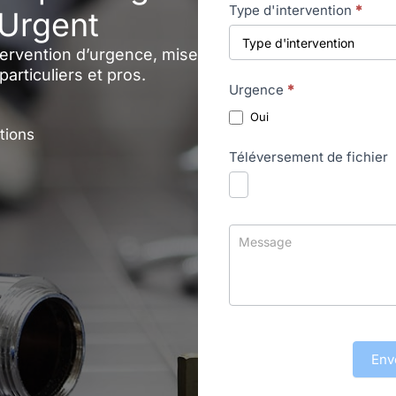
Type d'intervention
*
 Urgent
ntervention d’urgence, mise
rticuliers et pros.
Urgence
*
Oui
tions
Téléversement de fichier
Env