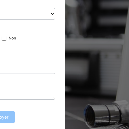
Non
oyer