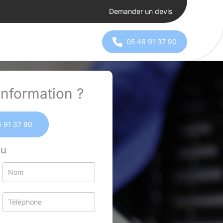
Demander un devis
05 46 91 37 90
nformation ?
 91 37 90
ou