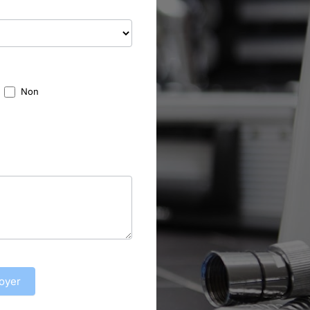
Non
oyer