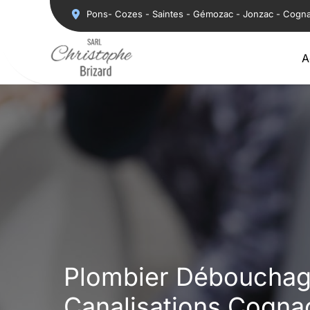
Aller
Pons- Cozes - Saintes - Gémozac - Jonzac - Cogn
au
contenu
A
Plombier Déboucha
Canalisations Cognac