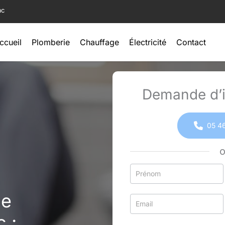
ac
ccueil
Plomberie
Chauffage
Électricité
Contact
Demande d’i
05 46
Formulaire
simple
ge
avec
téléphone
 :