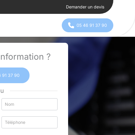
Demander un devis
05 46 91 37 90
nformation ?
 91 37 90
ou