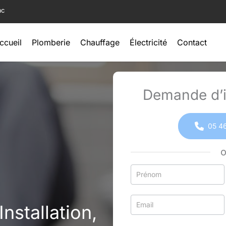
ac
ccueil
Plomberie
Chauffage
Électricité
Contact
Demande d’i
05 46
Formulaire
simple
avec
nstallation,
téléphone