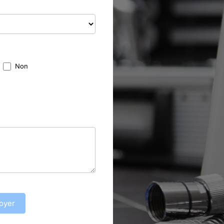
Non
oyer