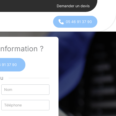
Demander un devis
05 46 91 37 90
nformation ?
 91 37 90
ou