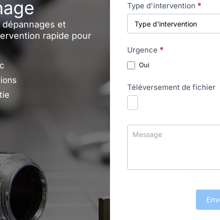
nage
Type d'intervention
*
s dépannages et
ntervention rapide pour
Urgence
*
ac
Oui
tions
Téléversement de fichier
tie
Env