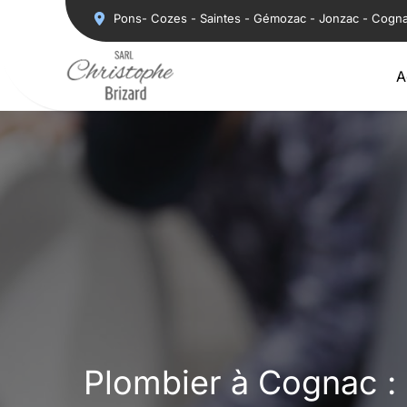
Aller
Pons- Cozes - Saintes - Gémozac - Jonzac - Cogn
au
contenu
A
Plombier à Cognac : I